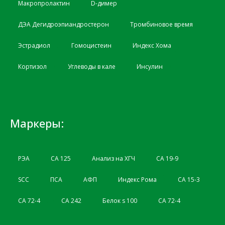
Макропролактин
D-димер
ДЭА Дегидроэпиандростерон
Тромбиновое время
Эстрадиол
Гомоцистеин
Индекс Хома
Кортизол
Углеводы в кале
Инсулин
Маркеры:
РЭА
СА 125
Анализ на ХГЧ
CA 19-9
SCC
ПСА
АФП
Индекс Рома
СА 15-3
СА 72-4
СА 242
Белок s 100
СА 72-4