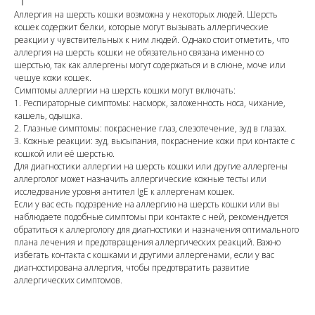
Аллергия на шерсть кошки возможна у некоторых людей. Шерсть
кошек содержит белки, которые могут вызывать аллергические
реакции у чувствительных к ним людей. Однако стоит отметить, что
аллергия на шерсть кошки не обязательно связана именно со
шерстью, так как аллергены могут содержаться и в слюне, моче или
чешуе кожи кошек.
Симптомы аллергии на шерсть кошки могут включать:
1. Респираторные симптомы: насморк, заложенность носа, чихание,
кашель, одышка.
2. Глазные симптомы: покраснение глаз, слезотечение, зуд в глазах.
3. Кожные реакции: зуд, высыпания, покраснение кожи при контакте с
кошкой или её шерстью.
Для диагностики аллергии на шерсть кошки или другие аллергены
аллерголог может назначить аллергические кожные тесты или
исследование уровня антител IgE к аллергенам кошек.
Если у вас есть подозрение на аллергию на шерсть кошки или вы
наблюдаете подобные симптомы при контакте с ней, рекомендуется
обратиться к аллергологу для диагностики и назначения оптимального
плана лечения и предотвращения аллергических реакций. Важно
избегать контакта с кошками и другими аллергенами, если у вас
диагностирована аллергия, чтобы предотвратить развитие
аллергических симптомов.