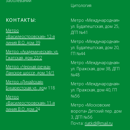
заболеваний
Цитология
КОНТАКТЫ:
Метро «Международная»
ул. Будапештская, дом 25,
Метро
ДГП №41
«Василеостровская» 12-я
Метро «Международная»
линия В.О. дом 39
ул. Будапештская, дом 20,
Метро «Академическая» ул.
ГП №44
Гжатская, дом 22/2
Метро «Международная»
Метро «Черная речка»
ул. Пражская, дом 38, ДГП
Ланское шоссе, дом 14/1
№48
Метро «Дунайская»
Метро «Международная»
Бухарестская ул., до
м 118
ул. Пражская, дом 40, ГП
№56
Метро
«Василеостровская» 11-я
Метро «Московские
линия В.О. дом 2
4
ворота» Детский пер. дом
3, ДГП №56
Почта:
riatkdl@mail.ru