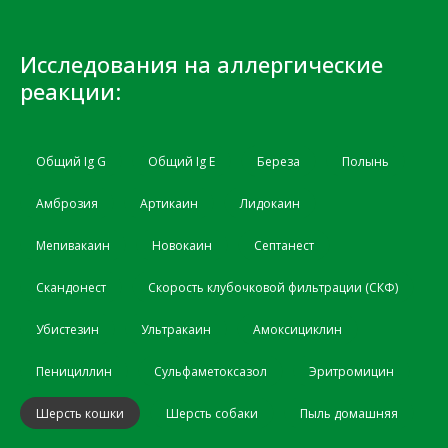
Исследования на аллергические
реакции:
Общий Ig G
Общий Ig Е
Береза
Полынь
Амброзия
Артикаин
Лидокаин
Мепивакаин
Новокаин
Септанест
Скандонест
Скорость клубочковой фильтрации (СКФ)
Убистезин
Ультракаин
Амоксициклин
Пенициллин
Сульфаметоксазол
Эритромицин
Шерсть кошки
Шерсть собаки
Пыль домашняя