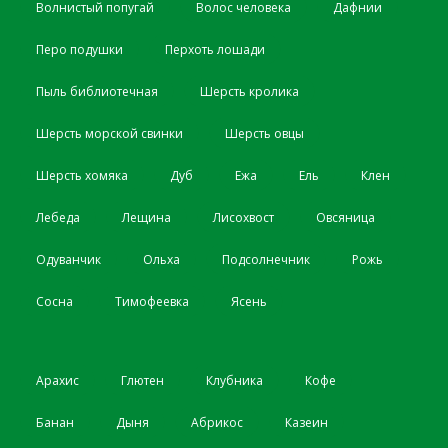
Волнистый попугай
Волос человека
Дафнии
Перо подушки
Перхоть лошади
Пыль библиотечная
Шерсть кролика
Шерсть морской свинки
Шерсть овцы
Шерсть хомяка
Дуб
Ежа
Ель
Клен
Лебеда
Лещина
Лисохвост
Овсяница
Одуванчик
Ольха
Подсолнечник
Рожь
Сосна
Тимофеевка
Ясень
Арахис
Глютен
Клубника
Кофе
Банан
Дыня
Абрикос
Казеин