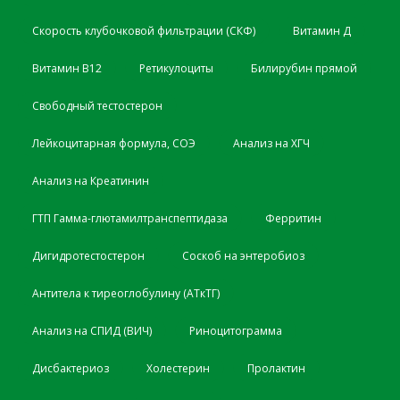
Скорость клубочковой фильтрации (СКФ)
Витамин Д
Витамин B12
Ретикулоциты
Билирубин прямой
Свободный тестостерон
Лейкоцитарная формула, СОЭ
Анализ на ХГЧ
Анализ на Креатинин
ГТП Гамма-глютамилтранспептидаза
Ферритин
Дигидротестостерон
Соскоб на энтеробиоз
Антитела к тиреоглобулину (АТкТГ)
Анализ на СПИД (ВИЧ)
Риноцитограмма
Дисбактериоз
Холестерин
Пролактин