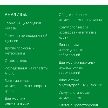
АНАЛИЗЫ:
Общеклинические
исследования крови, мочи
Гормоны щитовидной
Коагулологически
железы
исследования в плазме
Гормоны репродуктивной
крови
функции
Диагностика
Другие гормоны и
инфекционных
метаболиты
заболеваний
Онкомаркеры
Диагностика вирусных
инфекционных
Исследования на гепатиты
заболеваний
А, В, С
Диагностика
Биохимические
внутриутробных инфекций
исследования в сыворотке
крови
Иммунологические
исследования
Диагностика
ревматических
Система кроветворения