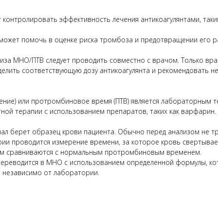
т контролировать эффективность лечения антикоагулянтами, так
может помочь в оценке риска тромбоза и предотвращении его р
иза МНО/ПТВ следует проводить совместно с врачом. Только вра
еделить соответствующую дозу антикоагулянта и рекомендовать
ие) или протромбиновое время (ПТВ) является лабораторным тес
ной терапии с использованием препаратов, таких как варфарин.
нал берет образец крови пациента. Обычно перед анализом не тр
ии проводится измерение времени, за которое кровь свертывае
атем сравниваются с нормальным протромбиновым временем.
переводится в МНО с использованием определенной формулы, ко
в независимо от лаборатории.