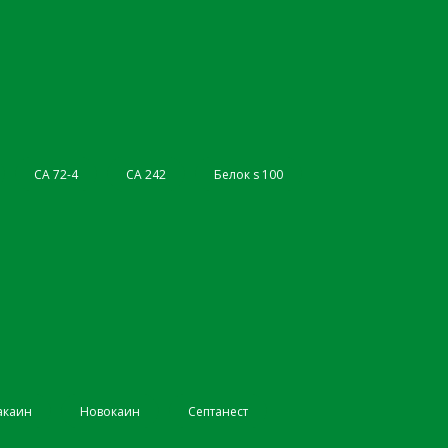
СА 72-4
СА 242
Белок s 100
акаин
Новокаин
Септанест