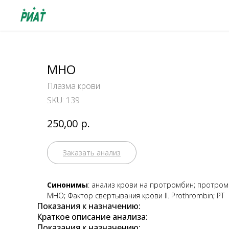
МНО
Плазма крови
SKU:
139
р.
250,00
Заказать анализ
Синонимы
: анализ крови на протромбин; протро
МНО; Фактор свертывания крови II. Prothrombin; PT
Показания к назначению:
Краткое описание анализа:
Показания к назначению: