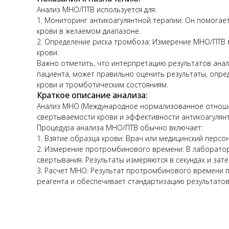
Анализ МНО/ПТВ используется для:
1. Мониторинг антикоагулянтной терапии: Он помогае
крови в желаемом диапазоне.
2. Определение риска тромбоза: Измерение МНО/ПТВ 
крови.
Важно отметить, что интерпретацию результатов анал
пациента, может правильно оценить результаты, опр
крови и тромботическим состояниям.
Краткое описание анализа:
Анализ МНО (Международное нормализованное отношен
свертываемости крови и эффективности антикоагулянт
Процедура анализа МНО/ПТВ обычно включает:
1. Взятие образца крови: Врач или медицинский персо
2. Измерение протромбинового времени: В лаборатор
свертывания. Результаты измеряются в секундах и з
3. Расчет МНО: Результат протромбинового времени 
реагента и обеспечивает стандартизацию результато