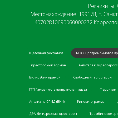
Реквизиты
Местонахождение: 199178, г. Санкт-П
40702810690060000272 Корреспон
Щелочная фосфатаза
МНО, Протромбиновое в
Тиреотропный гормон
Антитела к Тиреоперокс
Билирубин прямой
Свободный тестостерон
ГТП Гамма-глютамилтранспептидаза
Ферритин
Анализ на СПИД (ВИЧ)
Риноцитограмма
ДЭА Дегидроэпиандростерон
Тромбиновое вр