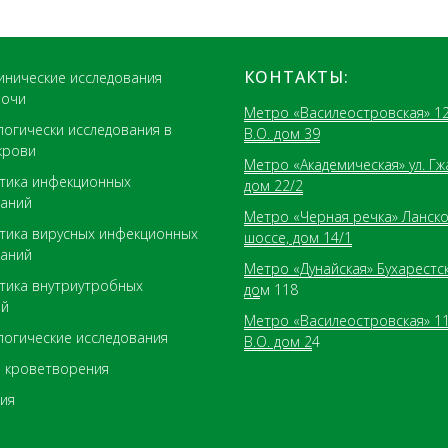
КОНТАКТЫ:
нические исследования
мочи
Метро «Василеостровская» 12
логически исследования в
В.О. дом 39
крови
Метро «Академическая» ул. Гж
тика инфекционных
дом 22/2
аний
Метро «Черная речка» Ланск
тика вирусных инфекционных
шоссе, дом 14/1
аний
Метро «Дунайская» Бухарестска
тика внутриутробных
до
м 118
ий
Метро «Василеостровская» 11
огические исследования
В.О. дом 2
4
 кроветворения
ия