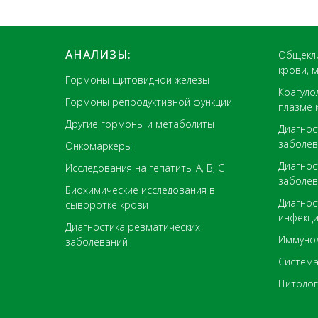
АНАЛИЗЫ:
Общекли
крови, 
Гормоны щитовидной железы
Коагуло
Гормоны репродуктивной функции
плазме 
Другие гормоны и метаболиты
Диагнос
заболев
Онкомаркеры
Диагнос
Исследования на гепатиты А, В, С
заболев
Биохимические исследования в
Диагнос
сыворотке крови
инфекц
Диагностика ревматических
Иммунол
заболеваний
Система
Цитолог