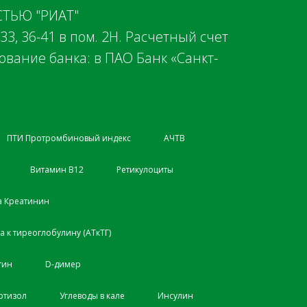
ТЬЮ "РИАТ"
-33, 36-41 в пом. 2Н. Расчетный счет
вание банка: в ПАО Банк «Санкт-
ПТИ Протромбиновый индекс
АЧТВ
Витамин B12
Ретикулоциты
а Креатинин
а к тиреоглобулину (АТкТГ)
тин
D-димер
ртизол
Углеводы в кале
Инсулин