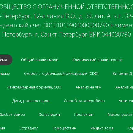
: ОБЩЕСТВО С ОГРАНИЧЕННОЙ ОТВЕТСТВЕННОС
етербург, 12-я линия В.О., д. 39, лит. А, ч.п. 32
дентский счет 30101810900000000790 Наимено
Петербург» г. Санкт-Петербург БИК 044030790
ремя
Общий анализ мочи
Клинический анализ крови
идазе
Скорость клубочковой фильтрации (СКФ)
Витамин Д
Лейкоцитарная формула, СОЭ
Анализ на ХГЧ
Анализ н
Дигидротестостерон
Соскоб на энтеробиоз
Антител
Дисбактериоз
Холестерин
Пролактин
Макропролак
емя
Эстрадиол
Гомоцистеин
Индекс Хома
Ко