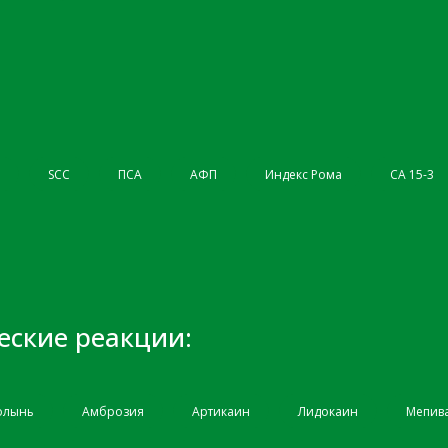
SCC
ПСА
АФП
Индекс Рома
СА 15-3
еские реакции:
олынь
Амброзия
Артикаин
Лидокаин
Мепив