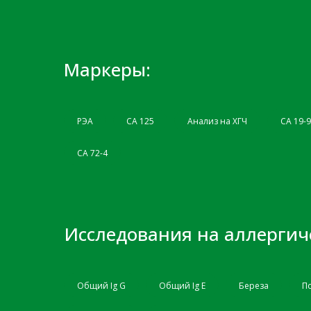
Маркеры:
РЭА
СА 125
Анализ на ХГЧ
CA 19-9
СА 72-4
Исследования на аллергич
Общий Ig G
Общий Ig Е
Береза
П